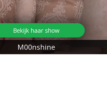
Bekijk haar show
M00nshine